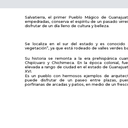
Salvatierra, el primer Pueblo Mágico de Guanajuato
empedradas, conserva el espíritu de un pasado virrei
disfrutar de un día lleno de cultura y belleza.
Se localiza en el sur del estado y es conocid
vegetación”, ya que está rodeado de valles verdes b
Su historia se remonta a la era prehispánica cuan
Chipícuaro y Chichimeca. En la época colonial, fu
elevada a rango de ciudad en el estado de Guanajuato
XVI.
Es un pueblo con hermosos ejemplos de arquitectur
puede disfrutar de un paseo entre plazas, puen
porfirianas de arcadas y patios, en medio de un fresc