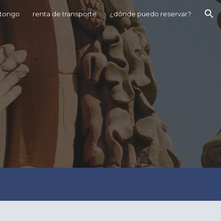
ntongo
renta de transporte
¿dónde puedo reservar?
ion