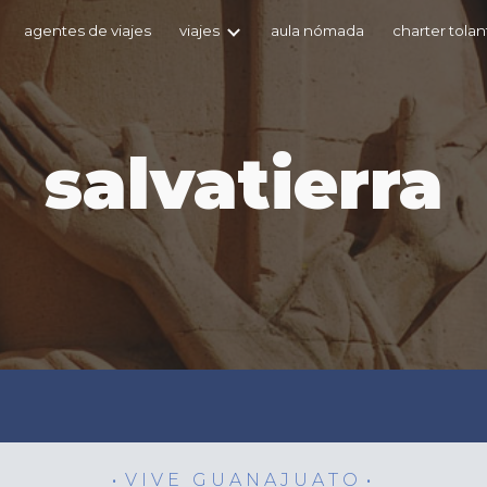
agentes de viajes
viajes
aula nómada
charter tola
ip to main content
Skip to navigat
salvatierra
•
V I V E
G U A N A J U A T O
•