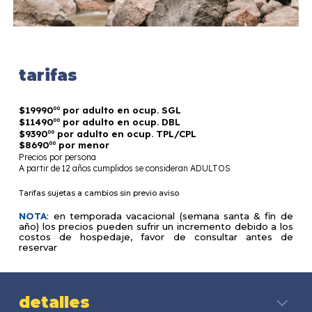
tarifas
00
$
1999
0
por adulto en ocup. SGL
00
$
1149
0
por adulto en ocup. DBL
00
$
939
0
por adulto en ocup. TPL
/
CPL
00
$
869
0
por menor
Precios por persona
A partir de 12 años cumplidos se consideran ADULTOS
Tarifas sujetas a cambios sin previo aviso
NOTA
: en temporada vacacional (semana santa & fin de
año) los precios pueden sufrir un incremento debido a los
costos de hospedaje, favor de consultar antes de
reservar
detalles